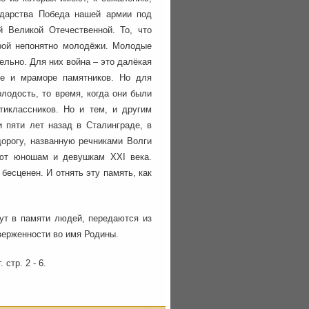
ударства Победа нашей армии под
й Великой Отечественной. То, что
орой непонятно молодёжи. Молодые
льно. Для них война – это далёкая
ите и мраморе памятников. Но для
лодость, то время, когда они были
тиклассников. Но и тем, и другим
 пяти лет назад в Сталинграде, в
орогу, названную речниками Волги
ают юношам и девушкам XXI века.
бесценен. И отнять эту память, как
вут в памяти людей, передаются из
верженности во имя Родины.
стр. 2 - 6.