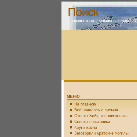
Поиск
неизвестных воинских захоронений
МЕНЮ
На главную
Всё началось с письма
Ответы Бабушки-поисковика
Советы поисковика
Круги жизни
Заговорили братские могилы