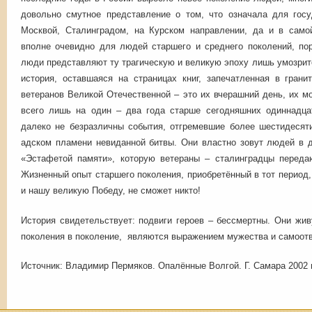
довольно смутное представление о том, что означала для гос
Москвой, Сталинградом, на Курском направлении, да и в само
вполне очевидно для людей старшего и среднего поколений, п
люди представляют ту трагическую и великую эпоху лишь умозрите
история, оставшаяся на страницах книг, запечатленная в гран
ветеранов Великой Отечественной – это их вчерашний день, их мо
всего лишь на один – два года старше сегодняшних одиннадца
далеко не безразличны события, отгремевшие более шестидесяти
адском пламени невиданной битвы. Они властно зовут людей в д
«Эстафетой памяти», которую ветераны – сталинградцы перед
Жизненный опыт старшего поколения, приобретённый в тот период, 
и нашу великую Победу, не сможет никто!
История свидетельствует: подвиги героев – бессмертны. Они жи
поколения в поколение, являются выражением мужества и самоот
Источник: Владимир Пермяков. Опалённые Волгой. Г. Самара 2002 г. 