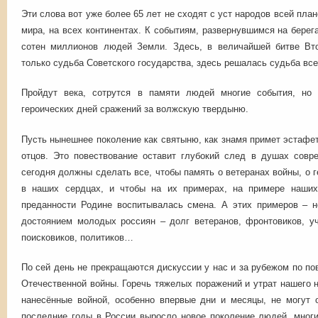
Эти слова вот уже более 65 лет не сходят с уст народов всей план
мира, на всех континентах. К событиям, развернувшимся на берег
сотен миллионов людей Земли. Здесь, в величайшей битве Вт
только судьба Советского государства, здесь решалась судьба все
Пройдут века, сотрутся в памяти людей многие события, но 
героических дней сражений за волжскую твердыню.
Пусть нынешнее поколение как святыню, как знамя примет эстафет
отцов. Это повествование оставит глубокий след в душах со
сегодня должны сделать все, чтобы память о ветеранах войны, о г
в наших сердцах, и чтобы на их примерах, на примере наших
преданности Родине воспитывалась смена. А этих примеров – 
достоянием молодых россиян – долг ветеранов, фронтовиков, уч
поисковиков, политиков…
По сей день не прекращаются дискуссии у нас и за рубежом по по
Отечественной войны. Горечь тяжелых поражений и утрат нашего н
нанесённые войной, особенно впервые дни и месяцы, не могут 
последние годы в России выросло новое поколение людей, многи