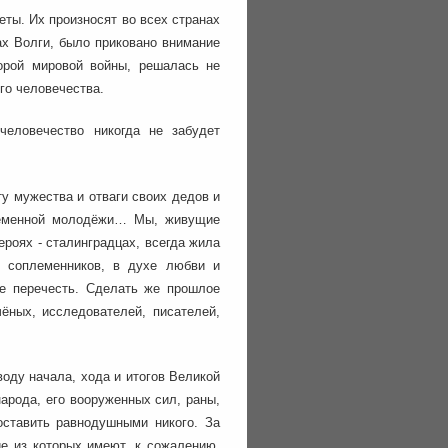
еты. Их произносят во всех странах
ах Волги, было приковано внимание
орой мировой войны, решалась не
го человечества.
человечество никогда не забудет
у мужества и отваги своих дедов и
временной молодёжи… Мы, живущие
ероях - сталинградцах, всегда жила
 соплеменников, в духе любви и
не перечесть. Сделать же прошлое
ёных, исследователей, писателей,
воду начала, хода и итогов Великой
арода, его вооруженных сил, раны,
оставить равнодушными никого. За
е из которых имеют, к сожалению,