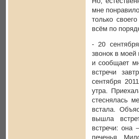
Но, естествен
мне понравило
только своего
всём по порядк
- 20 сентябр
звонок в моей
и сообщает мн
встречи завт
сентября 201
утра. Приехал
стеснялась ме
встала. Объя
вышла встре
встречи: она 
печенья. Мил