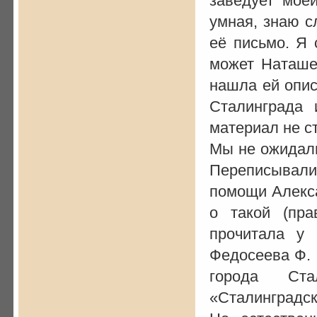
заведует моей
умная, знаю с
её письмо. Я 
может Наташе 
нашла ей опис
Сталинграда 
материал не с
Мы не ожидали
Переписывали
помощи Алекса
о такой (пра
прочитала у
Федосеева Ф. 
города Ст
«Сталинградск