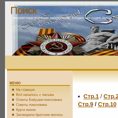
Поиск
неизвестных воинских захоронений, солдатских судеб,белых ст
МЕНЮ
На главную
Всё началось с письма
Стр.1
/
Стр.
Ответы Бабушки-поисковика
Стр.9
/
Стр.10
Советы поисковика
Круги жизни
Заговорили братские могилы