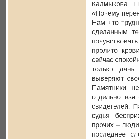
Калмыкова. Н
«Почему перен
Нам что трудн
сделанным те
почувствова
пролито кров
сейчас спокой
только дань
выверяют сво
Памятники н
отдельно взя
свидетелей. П
судья беспр
прочих – люди
последнее сл