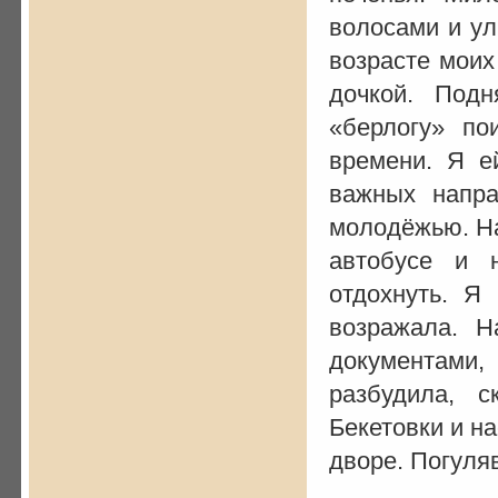
волосами и у
возрасте моих
дочкой. Под
«берлогу» по
времени. Я е
важных напра
молодёжью. На
автобусе и 
отдохнуть. Я
возражала. Н
документами,
разбудила, 
Бекетовки и н
дворе. Погуля