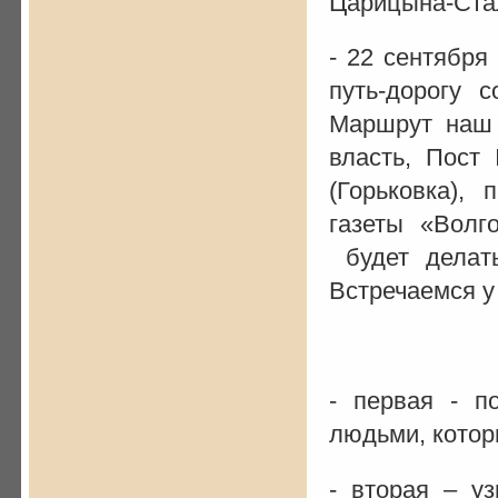
Царицына-Стал
- 22 сентября
путь-дорогу 
Маршрут наш 
власть, Пост
(Горьковка),
газеты «Волг
будет делат
Встречаемся у
- первая - п
людьми, котор
- вторая – у