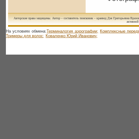
Авторские права защищены. Автор – составитель поисковик – краевед Дэя Григорьевна Вразов
активной 
На условиях обмена:
Терминалогия аэрографии;
Комплексные перед
Тримеры для волос;
Коваленко Юрий Иванович;