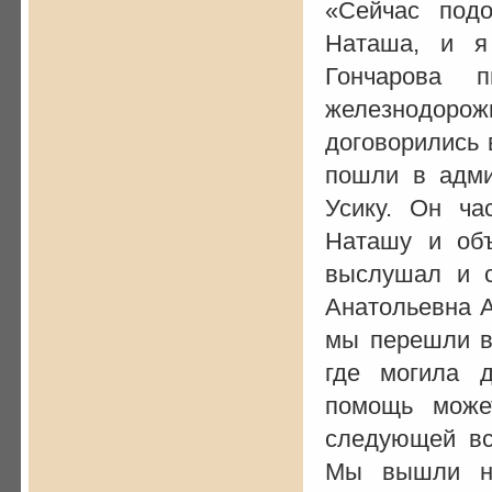
«Сейчас под
Наташа, и я
Гончарова 
железнодор
договорились 
пошли в адми
Усику. Он ча
Наташу и объ
выслушал и с
Анатольевна А
мы перешли в 
где могила д
помощь може
следующей вс
Мы вышли на