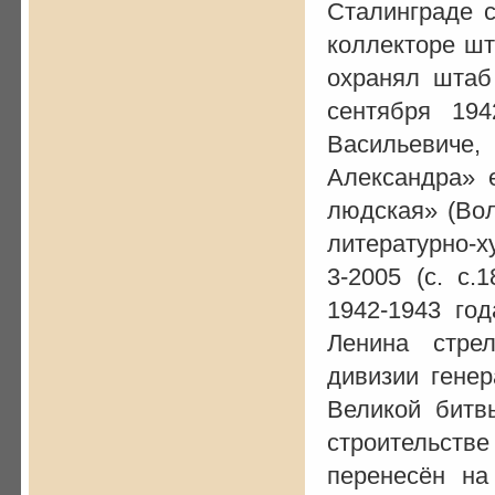
Сталинграде с
коллекторе ш
охранял штаб
сентября 19
Васильевиче
Александра» 
людская» (Волг
литературно-
3-2005 (с. с.
1942-1943 го
Ленина стре
дивизии гене
Великой битв
строительст
перенесён на