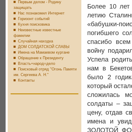
Первым делом - Родину
Более 10 лет
защищать
Нас познакомил Интернет
летию Сталин
Горизонт событий
«бабушки-пои
Кухня поисковика
Неизвестные известные
погибшего со
фамилии
спасибо всем
Случайная находка
ДОМ СОЛДАТСКОЙ СЛАВЫ
войну подарил
Имена на Мамаевом кургане
Обращение к Президенту
Успела родить
Власть+народ=дело
нам в Бекето
Поисковый отряд "Огонь Памяти
им. Сергеева А. Н."
было 2 годик
Контакты
который осталс
сложилась мо
солдаты – за
цену, отдав с
имена и увид
ЗОЛОТОЙ ФОН