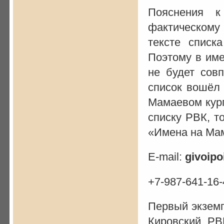
Пояснения 
фактическому
тексте списк
Поэтому в име
не будет сов
список вошёл 
Мамаевом кург
списку РВК, т
«Имена на Мам
E-mail:
givoip
+7-987-641-16-
Первый экземп
Кировский РВ