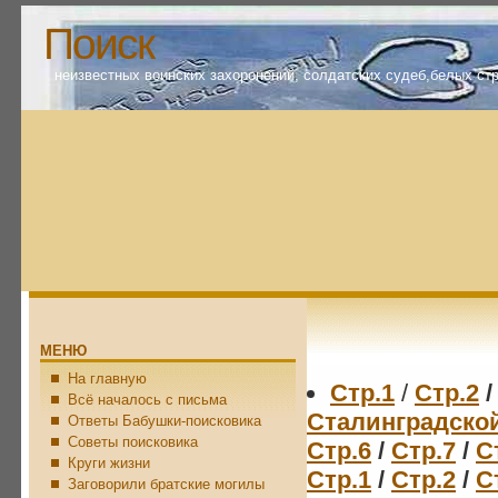
Поиск
неизвестных воинских захоронений, солдатских судеб,белых ст
МЕНЮ
На главную
Стр.1
/
Стр.2
/
Всё началось с письма
Сталинградской
Ответы Бабушки-поисковика
Советы поисковика
Стр.6
/
Стр.7
/
С
Круги жизни
Стр.1
/
Стр.2
/
С
Заговорили братские могилы