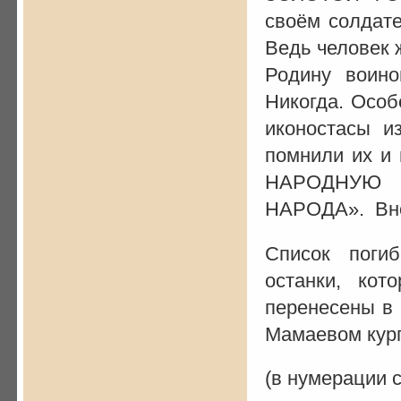
своём солдате
Ведь человек 
Родину воино
Никогда. Особ
иконостасы и
помнили их и 
НАРОДНУЮ
НАРОДА». Внош
Список поги
останки, кот
перенесены в 
Мамаевом кург
(в нумерации 