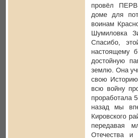
провёл ПЕР
доме для пот
воинам Красн
Шумиловка З
Спасибо, эт
настоящему б
достойную па
землю. Она у
свою Историю
всю войну пр
проработала 5
назад мы вп
Кировского ра
передавая м
Отечества и