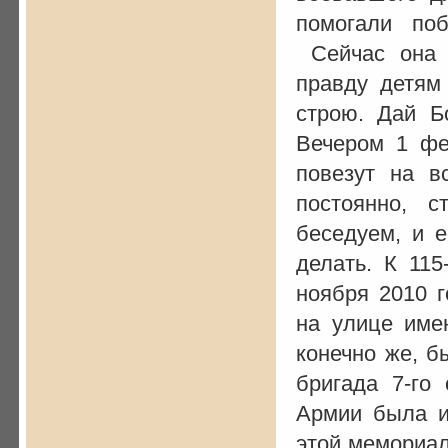
помогали поб
Сейчас она с
правду детям
строю. Дай Б
Вечером 1 фе
повезут на в
постоянно, 
беседуем, и 
делать. К 11
ноября 2010 
на улице име
конечно же, б
бригада 7-го 
Армии была и
этой мемориал