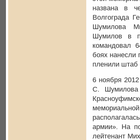
названа в че
Волгограда Ге
Шумилова Ми
Шумилов в пе
командовал 6
боях нанесли 
пленили штаб 
6 ноября 2012
С. Шумилова 
Красноуфимско
мемориальной
располагалас
армии». На п
лейтенант Мих