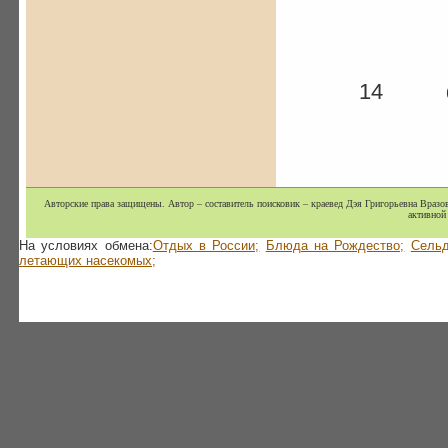
14 февр
Дэя 
Авторские права защищены. Автор – составитель поисковик – краевед Дэя Григорьевна Вразов
активной 
На условиях обмена:
Отдых в России;
Блюда на Рождество;
Сельд
летающих насекомых;