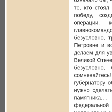
означало бы, 
те, кто стоял
победу, соз
операции, 
главнокома
безусловно, 
Петровне и в
делаем для ув
Великой Отече
безусловно,
сомневайтес
губернатору о
нужно сделат
памятника.
федеральной 