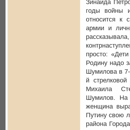
Зинаида Петр
годы войны и
относится к 
армии и личн
рассказывал
контрнаступл
просто: «Дет
Родину надо з
Шумилова в 7-
й стрелковой
Михаила Ст
Шумилов. На в
женщина выра
Путину свою л
района Города