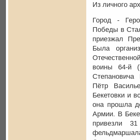
Из личного арх
Город - Гер
Победы в Стал
приезжал Пр
Была органи
Отечественно
воины 64-й (
Степановича
Пётр Василь
Бекетовки и в
она прошла до
Армии. В Беке
привезли 31
фельдмаршала