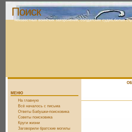
Поиск
неизвестных воинских захоронений, солдатских судеб,белых ст
ОБ
МЕНЮ
На главную
Всё началось с письма
Ответы Бабушки-поисковика
Советы поисковика
Круги жизни
Заговорили братские могилы