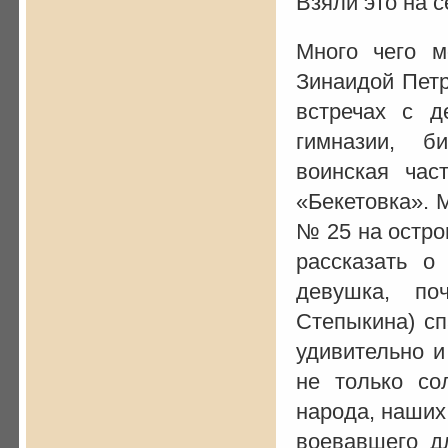
Взяли это на 
Много чего 
Зинаидой Петр
встречах с д
гимназии, б
воинская час
«Бекетовка». 
№ 25 на остро
рассказать о
девушка, по
Степыкина) сп
удивительно и
не только со
народа, наших
воевавшего д