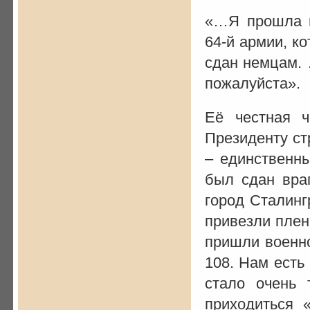
«…Я прошла п
64-й армии, к
сдан немцам. 
пожалуйста».
Её честная ч
Президенту ст
– единственны
был сдан враг
город Сталинг
привезли плен
пришли военн
108. Нам есть
стало очень 
приходиться 