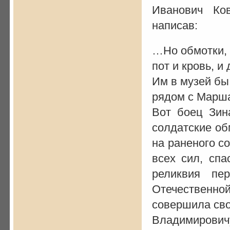
Иванович Ко
написав:
…Но обмотки, 
пот и кровь, и 
Им в музей бы
рядом с Марша
Вот боец Зин
солдатские об
на раненого со
всех сил, сп
реликвия пе
Отечествен
совершила сво
Владимировичу