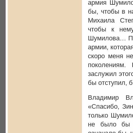
армия Шумило
бы, чтобы в 
Михаила Степ
чтобы к нем
Шумилова… Пл
армии, которая
скоро меня н
поколениям.
заслужил этог
бы отступил, 
Владимир Вл
«Спасибо, Зи
только Шумило
не было бы 