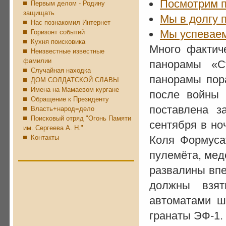
Посмотрим п
Первым делом - Родину
защищать
Мы в долгу 
Нас познакомил Интернет
Мы успеваем
Горизонт событий
Кухня поисковика
Много фактич
Неизвестные известные
фамилии
панорамы «С
Случайная находка
панорамы пор
ДОМ СОЛДАТСКОЙ СЛАВЫ
Имена на Мамаевом кургане
после войны
Обращение к Президенту
поставлена 
Власть+народ=дело
Поисковый отряд "Огонь Памяти
сентября в но
им. Сергеева А. Н."
Контакты
Коля Формуса
пулемёта, мед
развалины впе
должны взят
автоматами шт
гранаты ЭФ-1.