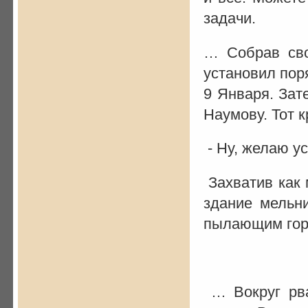
задачи.
… Собрав сво
установил пор
9 Января. Зат
Наумову. Тот к
- Ну, желаю ус
Захватив как 
здание мельн
пылающим горо
… Вокруг рва