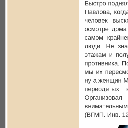
Быстро поднял
Павлова, когд
человек выс
осмотре дома 
самом крайне
люди. Не зн
этажам и полу
противника. П
мы их пересм
ну а женщин М
переодетых 
Организовал
внимательным 
(ВГМП. Инв. 122