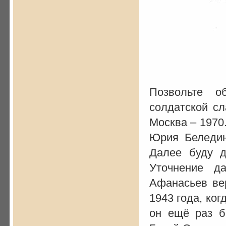
Позвольте о
солдатской сл
Москва – 1970
Юрия Беледи
Далее буду д
Уточнение д
Афанасьев вер
1943 года, ко
он ещё раз б