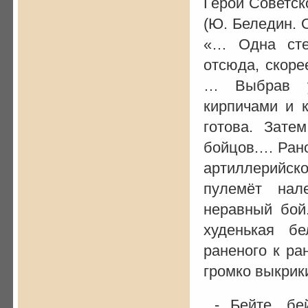
Герой Советск
(Ю. Беледин. 
«… Одна сте
отсюда, скоре
… Выбрав у
кирпичами и 
готова. Зате
бойцов.… Рано
артиллерийск
пулемёт нал
неравный бой
худенькая б
раненого к ра
громко выкрик
- Бейте, бе