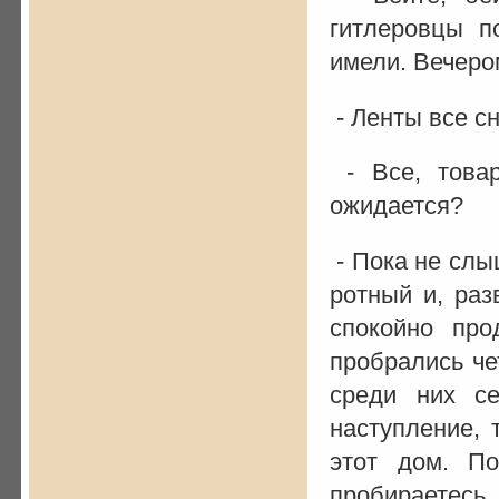
гитлеровцы п
имели. Вечеро
- Ленты все с
- Все, товар
ожидается?
- Пока не слыш
ротный и, раз
спокойно пр
пробрались че
среди них се
наступление, 
этот дом. П
пробираетес