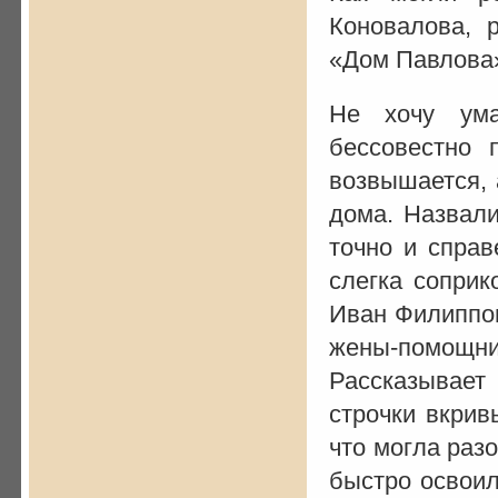
Коновалова, 
«Дом Павлова
Не хочу ума
бессовестно 
возвышается, 
дома. Назвал
точно и справ
слегка соприк
Иван Филиппо
жены-помощ
Рассказывает
строчки вкрив
что могла раз
быстро освоил