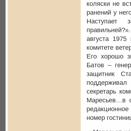
коляски не вс
ранений у нег
Наступает 
правильней?».
августа 1975
комитете вете
Его хорошо з
Батов – гене
защитник Ст
поддерживал
секретарь ком
Маресьев…в о
редакционное 
номер гостини