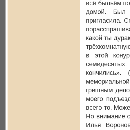
всё быльём по
домой. Был 
пригласила. С
порасспрашива
какой ты дурак
трёхкомнатную
в этой кону
семидесятых
кончились».
мемориальной
грешным делом
моего подъез
всего-то. Може
Но внимание о
Илья Воронов