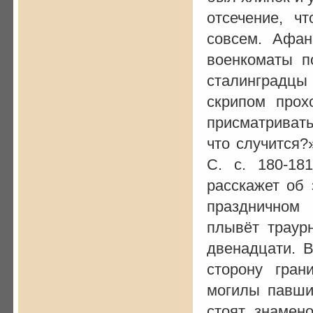
отсечение, 
совсем. Афан
военкоматы п
сталинградцы
скрипом прох
присматривать
что случится?
С. с. 180-18
расскажет об 
праздничном
плывёт траур
двенадцати. 
сторону гран
могилы павши
стоят знамен