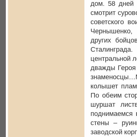
дом. 58 дней 
смотрит суров
советского во
Чернышенко, 
других бойцо
Сталинграда.
центральной л
дважды Героя
знаменосцы…М
колышет плам
По обеим стор
шуршат лист
поднимаемся 
стены – руин
заводской корп