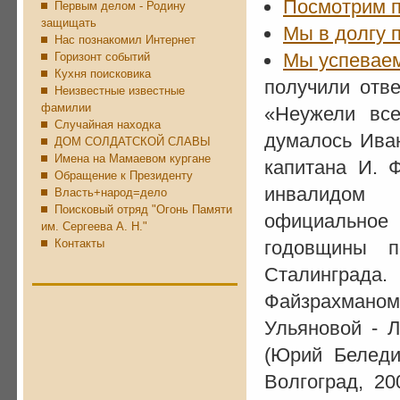
Посмотрим п
Первым делом - Родину
защищать
Мы в долгу 
Нас познакомил Интернет
Мы успеваем
Горизонт событий
Кухня поисковика
получили отв
Неизвестные известные
фамилии
«Неужели все
Случайная находка
думалось Иван
ДОМ СОЛДАТСКОЙ СЛАВЫ
Имена на Мамаевом кургане
капитана И. 
Обращение к Президенту
инвалидом 
Власть+народ=дело
Поисковый отряд "Огонь Памяти
официальное 
им. Сергеева А. Н."
Контакты
годовщины 
Сталинграда
Файзрахмано
Ульяновой - 
(Юрий Беле
Волгоград, 2