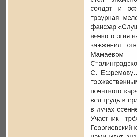
солдат и офи
траурная мел
фанфар «Слуша
вечного огня 
зажжения ог
Мамаевом к
Сталинградск
С. Ефремову…
торжественны
почётного кар
вся грудь в о
в лучах осенн
Участник тр
Георгиевский 
нами идут зн