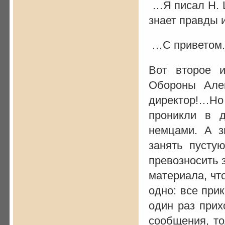
…Я писал Н. Ш
знает правды и
…С приветом. А.
Вот второе и
Обороны Але
директор!…Н
проникли в 
немцами. А з
занять пусту
превозносить з
материала, что
одно: все при
один раз прих
сообщения, то