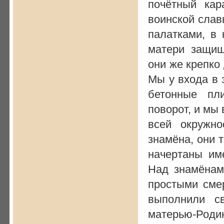
почётный ка
воинской слав
палатками, в 
матери защищ
они же крепко 
Мы у входа в 
бетонные пл
поворот, и мы
всей окружно
знамёна, они 
начертаны им
Над знамёнам
простыми смер
выполнили с
матерью-Роди