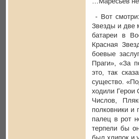
…Маресьев не
- Вот смотри
Звезды и две 
батареи в Во
Красная Звез
боевые заслу
Праги», «За 
это, так сказ
существо. «По
ходили Герои 
Числов, Пляк
полковники и 
палец в рот н
терпели бы о
был хлипок и 