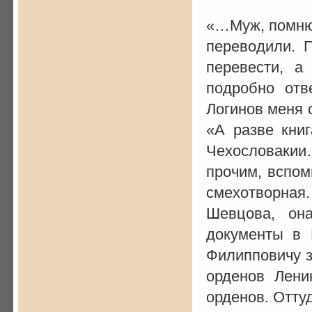
«…Муж, помню,
переводили. 
перевести, а
подробно отв
Логинов меня 
«А разве кни
Чехословаки
прочим, вспом
смехотворна
Шевцова, он
документы в 
Филипповичу з
орденов Лени
орденов. Оттуд