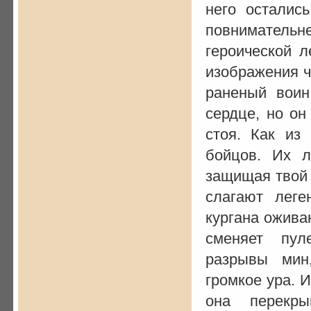
него осталис
повниматель
героической л
изображения ч
раненый воин
сердце, но он
стоя. Как из
бойцов. Их л
защищая твой 
слагают лег
кургана оживаю
сменяет пул
разрывы мин,
громкое ура. 
она перекры