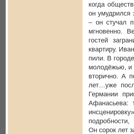
когда общест
он умудрился 
– он стучал 
мгновенно. В
гостей загра
квартиру. Иван
пили. В город
молодёжью, и 
вторично. А п
лет…уже пос
Германии при
Афанасьева: 
инсценировк
подробности, 
Он сорок лет