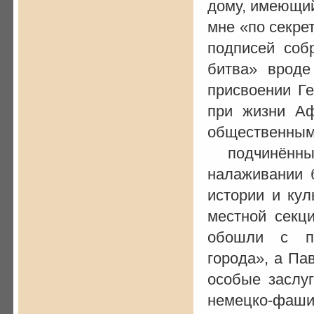
дому, имеющий
мне «по секре
подписей соб
битва» вроде
присвоении Г
при жизни Аф
общественным
подчинённы
налаживании 
истории и кул
местной секци
обошли с пр
города», а Па
особые заслуг
немецко-фашис