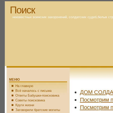
Поиск
неизвестных воинских захоронений, солдатских судеб,белых ст
МЕНЮ
На главную
Всё началось с письма
ДОМ СОЛДА
Ответы Бабушки-поисковика
Посмотрим п
Советы поисковика
Круги жизни
Посмотрим п
Заговорили братские могилы