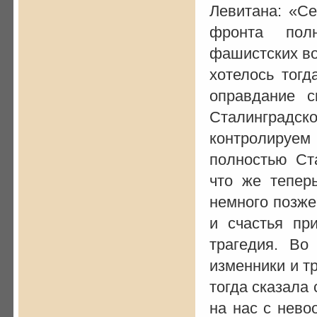
Левитана: «Се
фронта пол
фашистских во
хотелось тогд
оправдание с
Сталинградск
контролируем
полностью Ст
что же тепер
немного позже
и счастья пр
трагедия. Во
изменники и тр
тогда сказала
на нас с нево