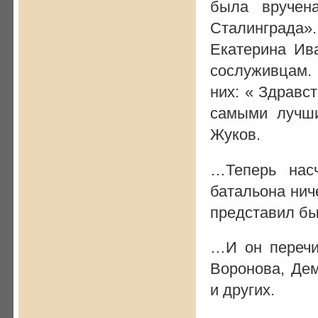
была вручен
Сталинграда».
Екатерина Ив
сослуживцам. 
них: « Здравс
самыми лучши
Жуков.
…Теперь нас
батальона ниче
представил бы 
…И он перечи
Воронова, Дем
и других.