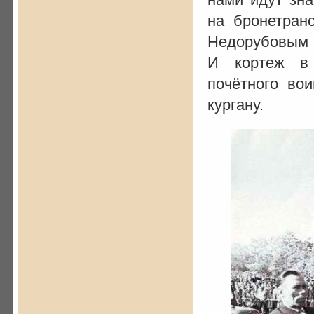
на бронетран
Недорубовым 
И кортеж в 
почётного вои
кургану.