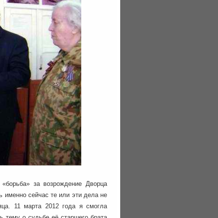
, «борьба» за возрождение Дворца
ь именно сейчас те или эти дела не
яца. 11 марта 2012 года я смогла
ть тему о судьбе её старшего брата