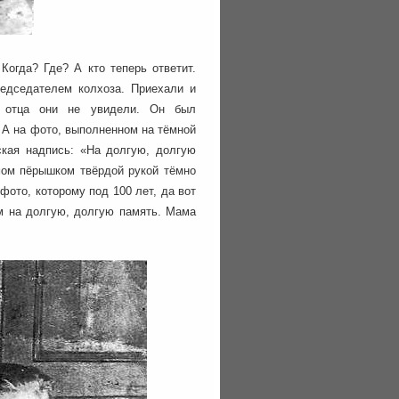
Когда? Где? А кто теперь ответит.
редседателем колхоза. Приехали и
 отца они не увидели. Он был
. А на фото, выполненном на тёмной
ская надпись: «На долгую, долгую
мом пёрышком твёрдой рукой тёмно
фото, которому под 100 лет, да вот
ым на долгую, долгую память. Мама