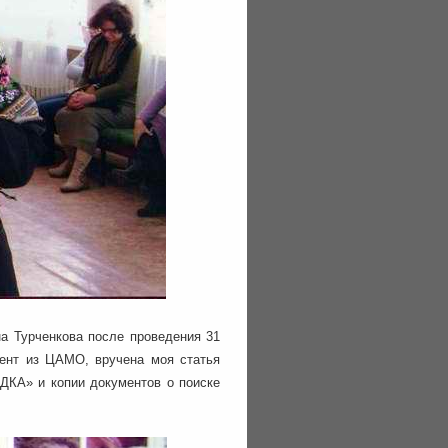
на Турченкова после проведения 31
мент из ЦАМО, вручена моя статья
КА» и копии документов о поиске