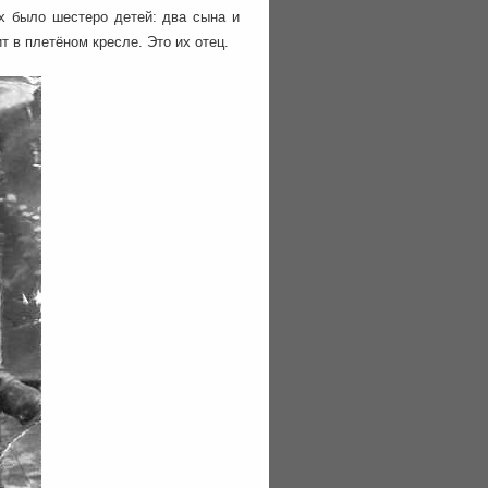
их было шестеро детей: два сына и
 в плетёном кресле. Это их отец.