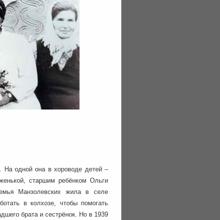
 На одной она в хороводе детей –
женькой, старшим ребёнком Ольги
Семья Манзолевских жила в селе
ботать в колхозе, чтобы помогать
дшего брата и сестрёнок. Но в 1939