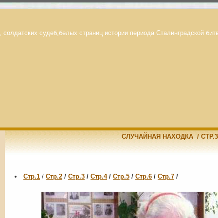
, солдатских судеб,белых страниц истории периода Сталинградской бит
СЛУЧАЙНАЯ НАХОДКА / СТР.3
Стр.1
/
Стр.2
/
Стр.3
/
Стр.4
/
Стр.5
/
Стр.6
/
Стр.7
/