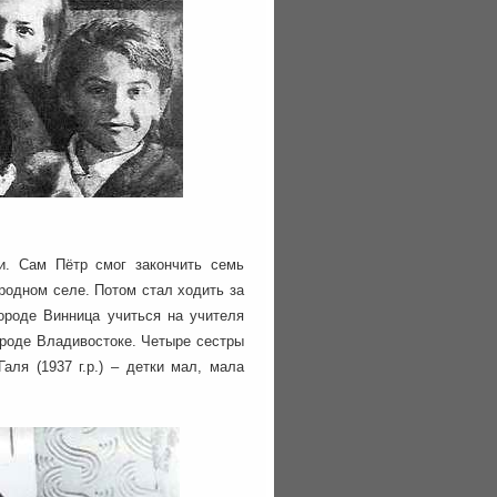
и. Сам Пётр смог закончить семь
 родном селе. Потом стал ходить за
ороде Винница учиться на учителя
ороде Владивостоке. Четыре сестры
 Галя (1937 г.р.) – детки мал, мала