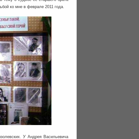
ьбой ко мне в феврале 2011 года.
нзолевских. У Андрея Васильевича