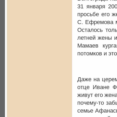
31 января 20
просьбе его ж
С. Ефремова м
Осталось толь
летней жены и
Мамаев курга
потомков и эт
Даже на цере
отце Иване Ф
живут его жен
почему-то заб
семье Афанась