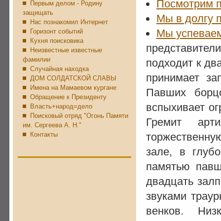
Посмотрим п
Первым делом - Родину
защищать
Мы в долгу 
Нас познакомил Интернет
Мы успеваем
Горизонт событий
Кухня поисковика
представител
Неизвестные известные
фамилии
подходит к дв
Случайная находка
принимает за
ДОМ СОЛДАТСКОЙ СЛАВЫ
Имена на Мамаевом кургане
Павших борц
Обращение к Президенту
вспыхивает ог
Власть+народ=дело
Поисковый отряд "Огонь Памяти
Гремит арт
им. Сергеева А. Н."
Контакты
торжественную
зале, в глуб
памятью павш
двадцать залп
звуками трау
венков. Ни