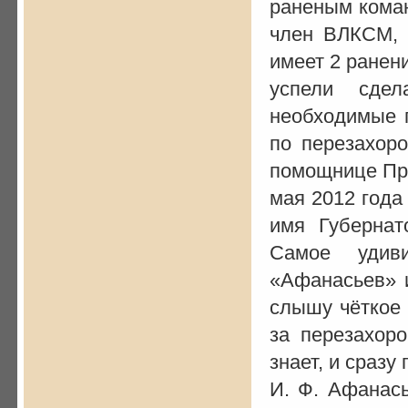
раненым коман
член ВЛКСМ, 
имеет 2 ранен
успели сде
необходимые п
по перезахор
помощнице Пр
мая 2012 года
имя Губернат
Самое удив
«Афанасьев» и
слышу чёткое 
за перезахор
знает, и сразу
И. Ф. Афанас