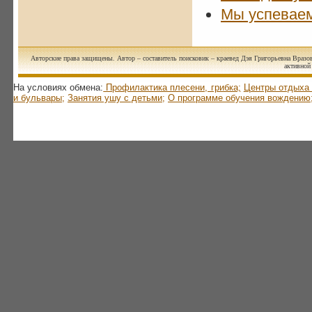
Мы успеваем
Авторские права защищены. Автор – составитель поисковик – краевед Дэя Григорьевна Вразов
активной 
На условиях обмена:
Профилактика плесени, грибка;
Центры отдыха 
и бульвары;
Занятия ушу с детьми;
О программе обучения вождению