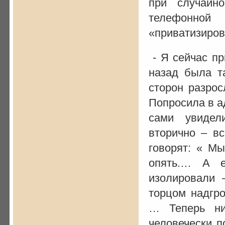
при случайн
телефонной
«приватизиро
- Я сейчас пр
назад была та
сторон разрос
Попросила в а
сами увидел
вторично – в
говорят: « Мы
опять.… А е
изолировали 
торцом надгро
… Теперь ни
человечески п