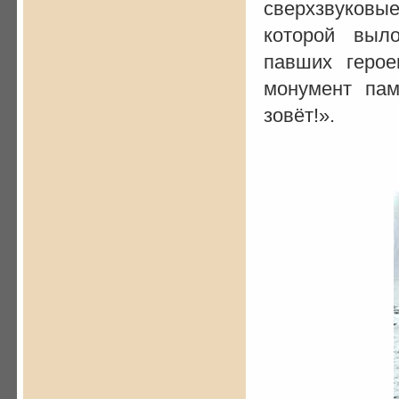
сверхзвуков
которой выл
павших герое
монумент пам
зовёт!».