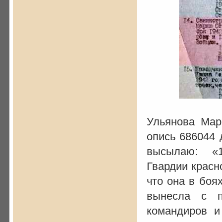
Ульянова Мар
опись 686044 
высылаю: «14
Гвардии крас
что она в боях
вынесла с 
командиров и