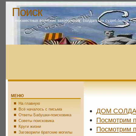
Поиск
неизвестных воинских захоронений, солдатских судеб,белых ст
МЕНЮ
На главную
Всё началось с письма
ДОМ СОЛДА
Ответы Бабушки-поисковика
Посмотрим п
Советы поисковика
Круги жизни
Посмотрим п
Заговорили братские могилы