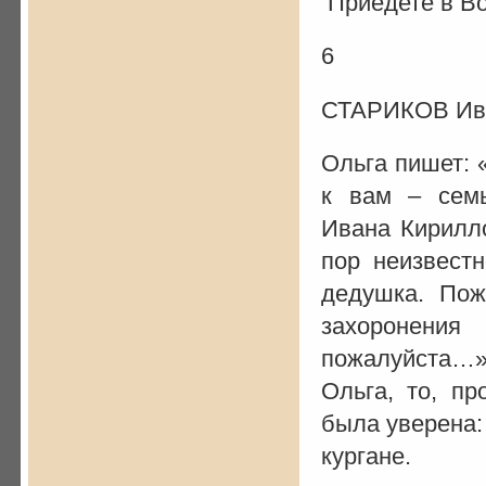
Приедете в Вол
6
СТАРИКОВ Ива
Ольга пишет: 
к вам – семь
Ивана Кирилло
пор неизвест
дедушка. Пож
захоронени
пожалуйста…»
Ольга, то, п
была уверена:
кургане.