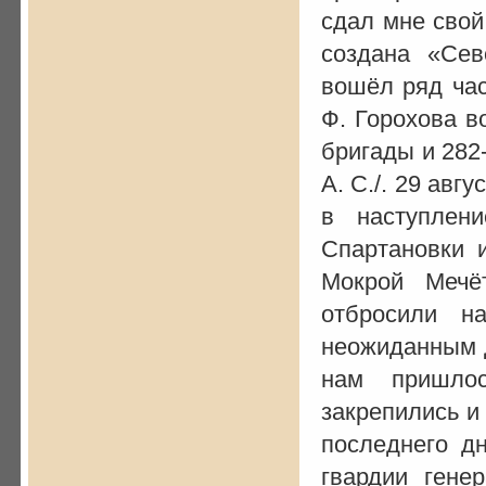
сдал мне свой
создана «Сев
вошёл ряд час
Ф. Горохова в
бригады и 282
А. С./. 29 авг
в наступлен
Спартановки 
Мокрой Мечё
отбросили н
неожиданным д
нам пришло
закрепились и
последнего дн
гвардии генер