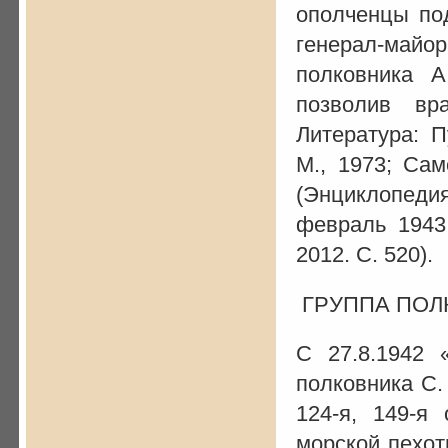
ополченцы по
генерал-майо
полковника А
позволив вр
Литература: П
М., 1973; Сам
(Энциклопед
февраль 1943.
2012. С. 520).
ГРУППА ПОЛК
С 27.8.1942 
полковника С.
124-я, 149-я
морской пехот