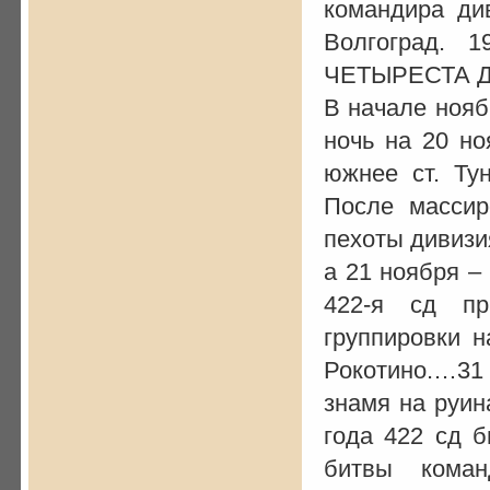
командира ди
Волгоград. 1
ЧЕТЫРЕСТА 
В начале нояб
ночь на 20 но
южнее ст. Ту
После массир
пехоты дивизи
а 21 ноября – 
422-я сд пр
группировки н
Рокотино.…31
знамя на руин
года 422 сд 
битвы коман