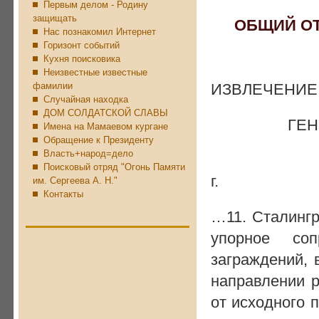
Первым делом - Родину
защищать
ОБЩИЙ ОТВ
Нас познакомил Интернет
Горизонт событий
Кухня поисковика
Неизвестные известные
фамилии
ИЗВЛЕЧЕНИЕ
Случайная находка
ДОМ СОЛДАТСКОЙ СЛАВЫ
ГЕНЕРАЛЬ
Имена на Мамаевом кургане
Обращение к Президенту
Власть+народ=дело
на 
Поисковый отряд "Огонь Памяти
г.
им. Сергеева А. Н."
Контакты
…11. Сталингр
упорное со
заграждений, 
направлении 
от исходного 