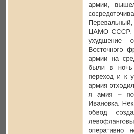
армии, выше
сосредоточи
Перевальный, 
ЦАМО СССР. Ф.
ухудшение о
Восточного ф
армии на сре
были в ночь 
переход и к у
армия отходил
я амия – по
Ивановка. Нек
обвод созда
левофланговые
оперативно 