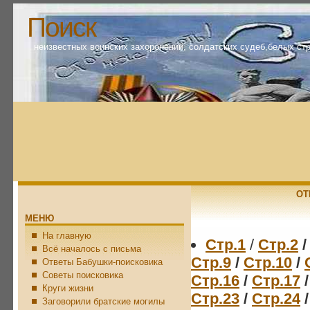
Поиск
неизвестных воинских захоронений, солдатских судеб,белых ст
ОТ
МЕНЮ
На главную
Стр.1
/
Стр.2
/
Всё началось с письма
Стр.9
/
Стр.10
/
Ответы Бабушки-поисковика
Советы поисковика
Стр.16
/
Стр.17
/
Круги жизни
Стр.23
/
Стр.24
/
Заговорили братские могилы