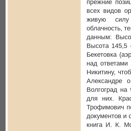
прежние позиц
всех видов о
живую силу
облачность, т
данным: Высо
Высота 145,5 
Бекетовка (аэ
над ответами
Никитину, что
Александре 
Волгоград на 
для них. Кра
Трофимович по
документов и 
книга И. К. М