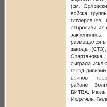
(см. Орловск
войска групп
гитлеровцев 
отбросили их 
закрепились
размещался в 
завода (СТЗ)
Спартановка
сыграла исклю
город дивизий 
воинов - гор
районе Волг
БИТВА. Июль 1
Издатель. Волг