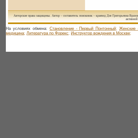
Авторские права защищены. Автор – составитель поисковик – краевед Дэя Григорьевна Вразов
активной 
На условиях обмена:
Становление - Первый Понтонный;
Женские 
медицина;
Литература по Форекс;
Инструктор вождения в Москве;