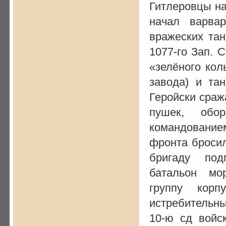
Гитлеровцы на
начал варва
вражеских тан
1077-го Зап. 
«зелёного кол
завода) и та
Геройски сраж
пушек, обо
командованием
фронта броси
бригаду под
батальон мо
группу корп
истребительн
10-ю сд войс