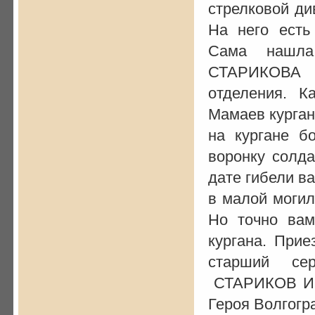
стрелковой ди
На него есть
Сама нашла
СТАРИКОВА 
отделения. 
Мамаев курган
на кургане б
воронку солда
дате гибели в
в малой могил
Но точно вам
кургана. При
старший се
СТАРИКОВ Ива
Героя Волгогр