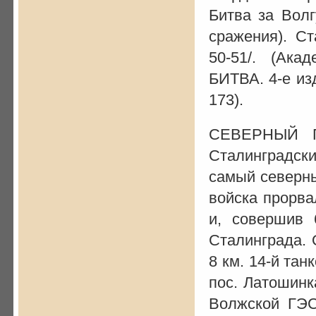
Битва за Волг
сражения). Ст
50-51/. (Ак
БИТВА. 4-е изд
173).
СЕВЕРНЫЙ П
Сталинградск
самый северны
войска прорва
и, совершив 
Сталинграда. 
8 км. 14-й та
пос. Латошинк
Волжской ГЭС