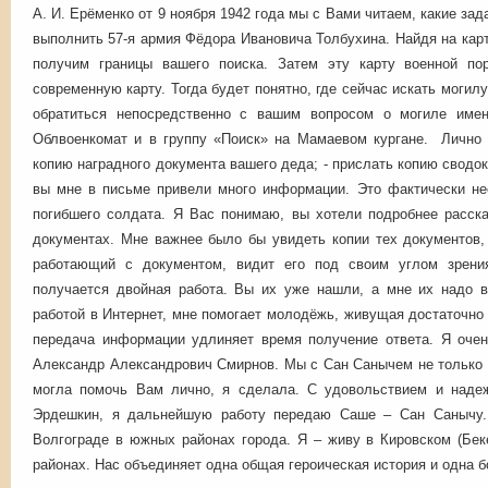
А. И. Ерёменко от 9 ноября 1942 года мы с Вами читаем, какие зад
выполнить 57-я армия Фёдора Ивановича Толбухина. Найдя на карт
получим границы вашего поиска. Затем эту карту военной п
современную карту. Тогда будет понятно, где сейчас искать моги
обратиться непосредственно с вашим вопросом о могиле имен
Облвоенкомат и в группу «Поиск» на Мамаевом кургане. Лично 
копию наградного документа вашего деда; - прислать копию сводо
вы мне в письме привели много информации. Это фактически не
погибшего солдата. Я Вас понимаю, вы хотели подробнее расск
документах. Мне важнее было бы увидеть копии тех документов,
работающий с документом, видит его под своим углом зрения
получается двойная работа. Вы их уже нашли, а мне их надо 
работой в Интернет, мне помогает молодёжь, живущая достаточно 
передача информации удлиняет время получение ответа. Я очен
Александр Александрович Смирнов. Мы с Сан Санычем не только 
могла помочь Вам лично, я сделала. С удовольствием и надеж
Эрдешкин, я дальнейшую работу передаю Саше – Сан Санычу.
Волгограде в южных районах города. Я – живу в Кировском (Бек
районах. Нас объединяет одна общая героическая история и одна 