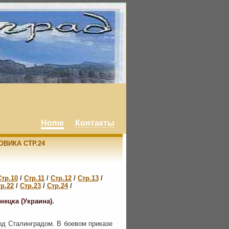
вы
Home
Контакты
ВИКА СТР.24
Стр.10
/
Стр.11
/
Стр.12
/
Стр.13
/
р.22
/
Стр.23
/
Стр.24
/
ецка (Украина).
од Сталинградом. В боевом приказе