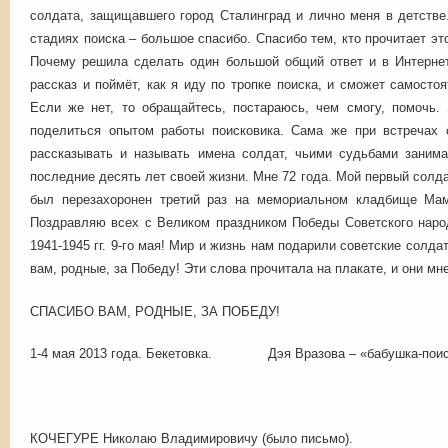
солдата, защищавшего город Сталинград и лично меня в детстве
стадиях поиска – большое спасибо. Спасибо тем, кто прочитает это
Почему решила сделать один большой общий ответ и в Интернет
рассказ и поймёт, как я иду по тропке поиска, и сможет самосто
Если же нет, то обращайтесь, постараюсь, чем смогу, помочь.
поделиться опытом работы поисковика. Сама же при встречах
рассказывать и называть имена солдат, чьими судьбами заним
последние десять лет своей жизни. Мне 72 года. Мой первый сол
был перезахоронен третий раз на мемориальном кладбище Мам
Поздравляю всех с Великом праздником Победы Советского наро
1941-1945 гг. 9-го мая! Мир и жизнь нам подарили советские солд
вам, родные, за Победу! Эти слова прочитала на плакате, и они мн
СПАСИБО ВАМ, РОДНЫЕ, ЗА ПОБЕДУ!
1-4 мая 2013 года. Бекетовка. Дэя Вразова – «бабушка-поис
КОЧЕГУРЕ Николаю Владимировичу (было письмо).