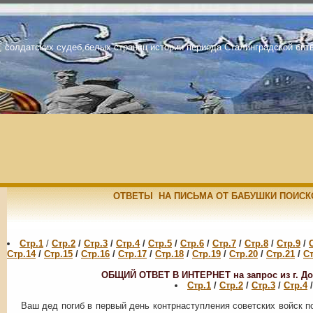
, солдатских судеб,белых страниц истории периода Сталинградской бит
ОТВЕТЫ НА ПИСЬМА ОТ БАБУШКИ ПОИСКО
Стр.1
/
Стр.2
/
Стр.3
/
Стр.4
/
Стр.5
/
Стр.6
/
Стр.7
/
Стр.8
/
Стр.9
/
Стр.14
/
Стр.15
/
Стр.16
/
Стр.17
/
Стр.18
/
Стр.19
/
Стр.20
/
Стр.21
/
Ст
ОБЩИЙ ОТВЕТ В ИНТЕРНЕТ на запрос из г. Дон
Стр.1
/
Стр.2
/
Стр.3
/
Стр.4
/
Ваш дед погиб в первый день контрнаступления советских войск п