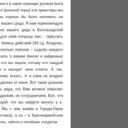
ачи и в каких границах должна была
е (военной поры) эти ориентиры мы
оры хорошо бы было наложить на
лу вашего деда. Я вам порекомендую
но вашего деда в Волгоградский
для себя попрошу вас: - прислать
к боевых действий 169 сд. Владлен,
сколько поисков – судьбы каждого
азать о вашем поиске и найденных
 что вы нашли, потому что каждый
 и находит свои ответы. А так,
вновь искать. А я сама не владею
далеко от меня. Вот такая длинная
ь рада, что Вам активно помогает
дружим, но сотрудничаем. Всё, что
дой, что вы найдёте могилу у х.
 Мы с ним живём в Городе-Герое
етовка), а он – в Красноармейском
боль, забота о погибших солдатах.