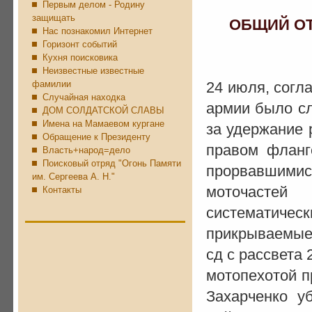
Первым делом - Родину
защищать
ОБЩИЙ ОТВ
Нас познакомил Интернет
Горизонт событий
Кухня поисковика
Неизвестные известные
фамилии
24 июля, согл
Случайная находка
армии было сл
ДОМ СОЛДАТСКОЙ СЛАВЫ
Имена на Мамаевом кургане
за удержание 
Обращение к Президенту
правом фланг
Власть+народ=дело
Поисковый отряд "Огонь Памяти
прорвавшими
им. Сергеева А. Н."
моточастей
Контакты
систематичес
прикрываемые 
сд с рассвета
мотопехотой п
Захарченко у