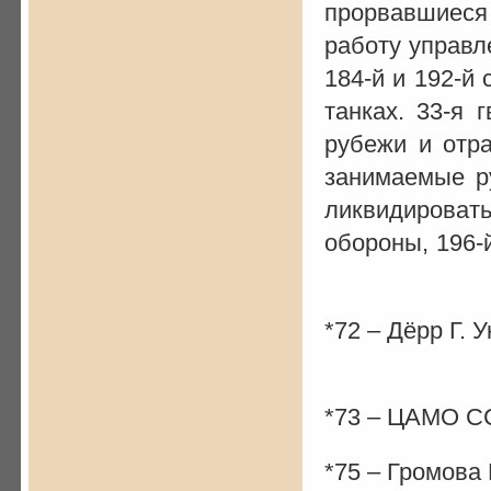
прорвавшиеся
работу управл
184-й и 192-й
танках. 33-я 
рубежи и отр
занимаемые ру
ликвидировать
обороны, 196-й
*72 – Дёрр Г. У
*73 – ЦАМО ССС
*75 – Громова В