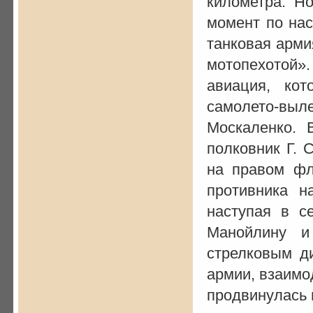
километра. Но
момент по нас
танковая арми
мотопехотой».
авиация, ко
самолето-выле
Москаленко. 
полковник Г. 
на правом фл
противника н
наступая в с
Манойлину и
стрелковым ди
армии, взаимо
продвинулась 