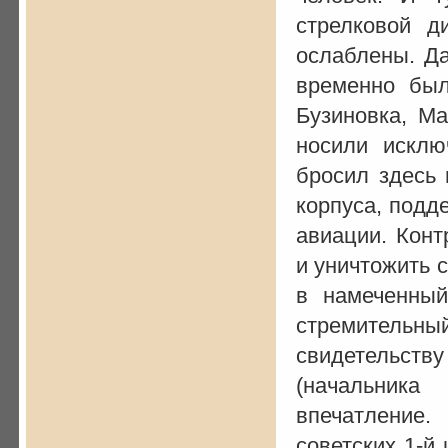
стрелковой д
ослаблены. Д
временно бы
Бузиновка, Ма
носили исклю
бросил здесь 
корпуса, подд
авиации. Конт
и уничтожить 
в намеченный
стремительный
свидетельству
(начальника
впечатление
советских 1-й