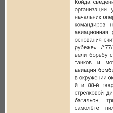
Койда сведени
организации 
начальник опе
командиров 
авиационная 
основания счи
рубеже». /*77
вели борьбу 
танков и мот
авиация бомб
в окружении ок
й и 88-й гва
стрелковой ди
батальон, т
самолёте, п