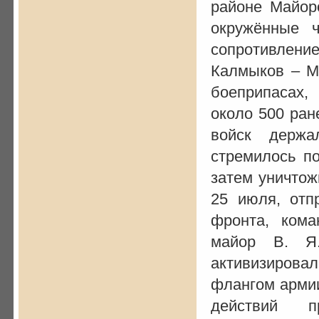
районе Майор
окружённые ч
сопротивлен
Калмыков – М
боеприпасах,
около 500 ран
войск держа
стремилось п
затем уничтож
25 июля, отп
фронта, кома
майор В. Я.
активизирова
флангом армии
действий п