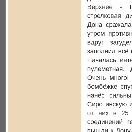
Верхнее - Г
стрелковая д
Дона сражалас
утром против
вдруг загуд
заполнил всё 
Началась инт
пулемётная. 
Очень много!
бомбёжке спус
нанёс сильны
Сиротинскую и
от них в 25 
соединений г
вышли к Дону.