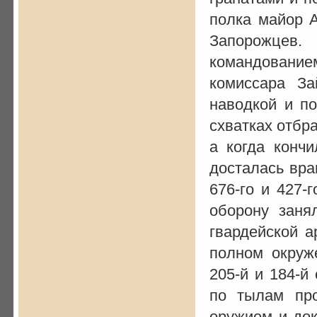
полка майор А
Запорожце
командовани
комиссара За
наводкой и п
схватках отбр
а когда кончи
досталась вра
676-го и 427-
оборону заня
гвардейской а
полном окруж
205-й и 184-й
по тылам про
оружием и док