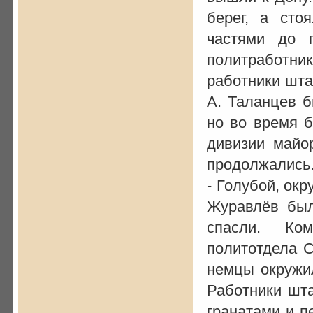
берег, а сто
частями до 
политработни
работники шта
А. Таланцев б
но во время б
дивизии майо
продолжались.
- Голубой, ок
Журавлёв был
спасли. Ко
политотдела С
немцы окружил
Работники шта
гранатами и п