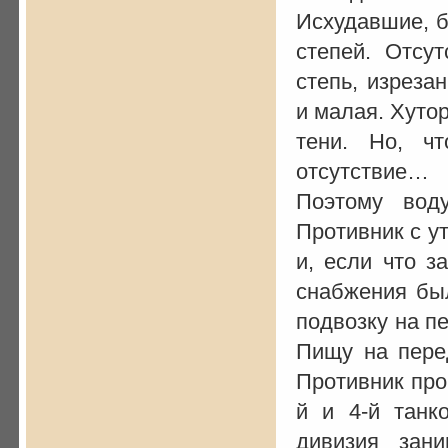
Исхудавшие, б
степей. Отсу
степь, изреза
и малая. Хутор
тени. Но, ч
отсутствие…
Поэтому вод
Противник с у
и, если что з
снабжения был
подвозку на п
Пищу на пере
Противник про
й и 4-й танк
дивизия зани