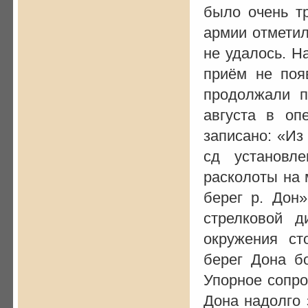
было очень тр
армии отметили
не удалось. Н
приём не поя
продолжали п
августа в о
записано: «Из 
сд установле
расколоты на 
берег р. Дон»
стрелковой д
окружения ст
берег Дона б
Упорное сопро
Дона надолго