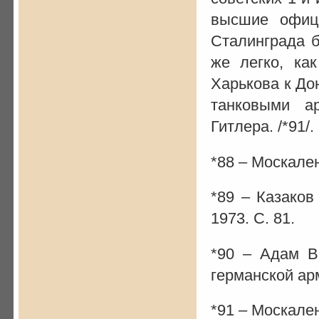
высшие офиц
Сталинграда б
же легко, ка
Харькова к Дон
танковыми а
Гитлера. /*91/
*88 – Москаленк
*89 – Казаков 
1973. С. 81.
*90 – Адам В
германской арм
*91 – Москаленк