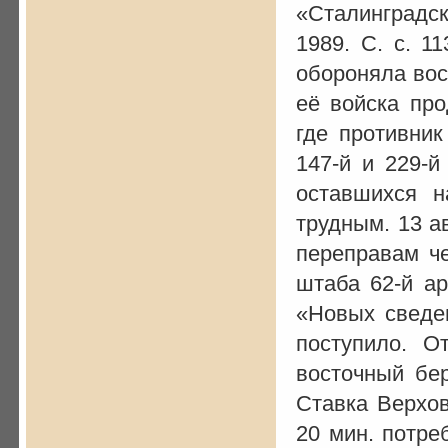
«Сталинградска
1989. С. с. 1
обороняла вос
её войска про
где противник
147-й и 229-й
оставшихся н
трудным. 13 а
переправам че
штаба 62-й ар
«Новых сведен
поступило. О
восточный бер
Ставка Верхов
20 мин. потре