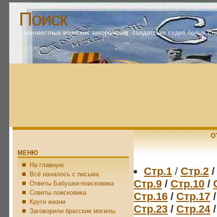
Поиск
неизвестных воинских захоронений, солдатских судеб,белых ст
О
МЕНЮ
На главную
Стр.1
/
Стр.2
/
Всё началось с письма
Стр.9
/
Стр.10
/
Ответы Бабушки-поисковика
Советы поисковика
Стр.16
/
Стр.17
/
Круги жизни
Стр.23
/
Стр.24
/
Заговорили братские могилы