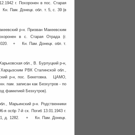
2.1942 г. Похоронен в пос. Старая
 Пам. Донецк. обл. т. 5, с. 39 (в
Макеевский р-н. Призван Макеевским
охоронен в с. Старая Отрада (г.
1020. + Кн. Пам. Донецк. обл. т.
Харьковская обл., В. Бурлуцкий р-н,
 Харцызским РВК Сталинской обл.,
тский р-н, пос. Бекетовка. ЦАМО,
кн. пам. записан как Безхутров - по
под фамилией Безхутров).
обл., Марьинский р-н. Родственники
я осбр 7-й ск. Погиб 13.01.1943 г.
001, д. 1282. + Кн. Пам. Донецк.