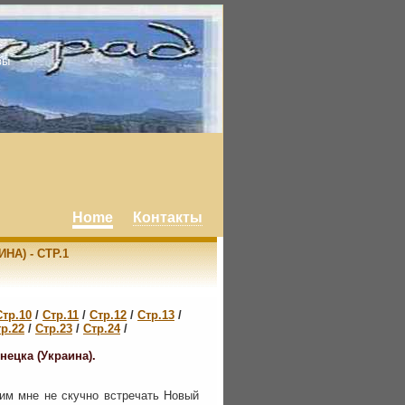
вы
Home
Контакты
НА) - СТР.1
Стр.10
/
Стр.11
/
Стр.12
/
Стр.13
/
р.22
/
Стр.23
/
Стр.24
/
ецка (Украина).
им мне не скучно встречать Новый