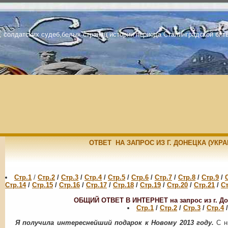
, солдатских судеб,белых страниц истории периода Сталинградской бит
ОТВЕТ НА ЗАПРОС ИЗ Г. ДОНЕЦКА (УКРАИ
Стр.1
/
Стр.2
/
Стр.3
/
Стр.4
/
Стр.5
/
Стр.6
/
Стр.7
/
Стр.8
/
Стр.9
/
Стр.14
/
Стр.15
/
Стр.16
/
Стр.17
/
Стр.18
/
Стр.19
/
Стр.20
/
Стр.21
/
Ст
ОБЩИЙ ОТВЕТ В ИНТЕРНЕТ на запрос из г. Дон
Стр.1
/
Стр.2
/
Стр.3
/
Стр.4
/
Я получила интереснейший подарок к Новому 2013 году.
С н