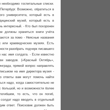
и необходимо госпитальные списки.
 Петербург. Возможно, обратиться в
ого университета, который есть в
дицинский музей, который есть в
нь интересный. - Кто был похоронен
м должны храниться книги учёта
щаются за помо - Неясные названия
х или краеведческих музеях. Есть
дности разобрать подчерк писавшего
я нас имя солдата. - Если известно
и заводов. («Красный Октябрь»,
линграда, прямой вопрос направлять
письмом на имя директора музея -
го ответы вам могут помочь найти
ься надо, когда самостоятельно не
х большой, но и возможности более
огибшем, то есть, что он погиб,
а солдат надо вводить в отдельный
одим ответ. Поисковик должен быть