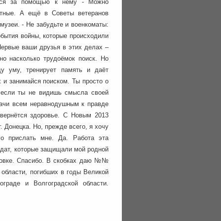
ются за помощью к нему - Можно
стные. А ещё в Советы ветеранов
музеи. - Не забудьте и военкоматы:
обытия войны, которые происходили
 Первые ваши друзья в этих делах –
но насколько трудоёмок поиск. Но
у уму, тренирует память и даёт
х и занимайся поиском. Ты просто о
, если ты не видишь смысла своей
дачи всем неравнодушным к правде
 вернётся здоровье. С Новым 2013
. Донецка. Но, прежде всего, я хочу
о прислать мне. Да. Работа эта
олдат, которые защищали мой родной
товке. Спасибо. В скобках даю №№
 области, погибших в годы Великой
гограде и Волгоградской области.