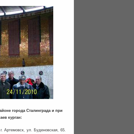
айоне города Сталинграда и при
аев курган:
 г. Артемовск, ул. Буденовская, 65.