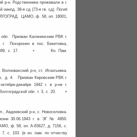
й р-н. Родственники проживали в г.
оинпд. 38-я сд (73-я гв. сд). Погиб
ВОЛГОГРАД. ЦАМО, ф. 58, оп. 18001,
я обл. Призван Калининским РВК г.
2 г. Похоронен в пос. Бекетовка,
3, д. 689, с. 17. + Кн. Пам.
 Волновахский р-н, ст. Игнатьевка.
го, д. 4. Призван Кировским РВК г.
ктябре-декабре 1942 г. в р-не г.
лгоградской обл. т. 3, с. 20. +
л., Авдеевский р-н, с. Новоселовка.
езни 30.06.1943 г. в ЭГ № 4950.
, ф. 58, оп. А-83627, д. 7156, с.
, с. 103. (в кн. пам. по отчеству