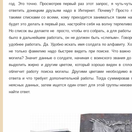
год. Это точно. Просмотрев первый раз этот запрос, я чуть-чу
ответить донецким друзьям надо в Интернет. Почему? Просто 
такими списками со всеми, кому приходится заниматься таким н
будет это делать в первый раз, настройте себя на волну терпеливо
Но список вы делаете не просто, чтобы его собрать, а для работы
было в дальнейшем работать, он не должен быть «слепым». Говорю
удобнее работать. Да. Удобно искать имя солдата по алфавиту. Х
не только фамилию надо быстрее видеть при поиске. Что важно 
могила? Значит данные о солдате, начиная с воинского звания до
выделить жирно и другим цветом, который хорошо виден в спло
облегчит работу поиска могилы. Другими цветами необходимо в
ответа и что требует дополнительной работы. Тогда суммировав
неясных данных, затем ищется один ответ для этой группы неизве
найти ответ.