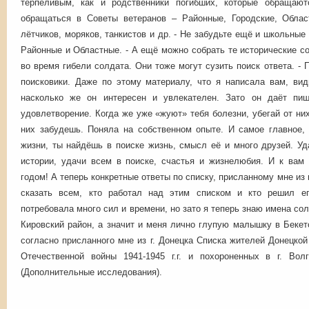
терпеливым, как и родственники погибших, которые обраща
обращаться в Советы ветеранов – Районные, Городские, Обла
лётчиков, моряков, танкистов и др. - Не забудьте ещё и школьные 
Районные и Областные. - А ещё можно собрать те исторические с
во время гибели солдата. Они тоже могут сузить поиск ответа. -
поисковики. Даже по этому материалу, что я написала вам, вид
насколько же он интересен и увлекателен. Зато он даёт пищ
удовлетворение. Когда же уже «жуют» тебя болезни, убегай от ни
них забудешь. Поняла на собственном опыте. И самое главное
жизни, ты найдёшь в поиске жизнь, смысл её и много друзей. У
истории, удачи всем в поиске, счастья и жизнелюбия. И к вам
годом! А теперь конкретные ответы по списку, присланному мне из г
сказать всем, кто работал над этим списком и кто решил ег
потребовала много сил и времени, но зато я теперь знаю имена с
Кировский район, а значит и меня лично глупую малышку в Беке
согласно присланного мне из г. Донецка Списка жителей Донецкой
Отечественной войны 1941-1945 г.г. и похороненных в г. Вол
(Дополнительные исследования).