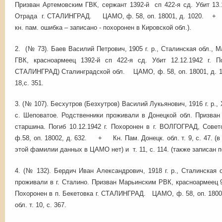
Призван Артемовским ГВК, сержант 1392-й сп 422-я сд. Убит 13.1
Отрада г. СТАЛИНГРАД. ЦАМО, ф. 58, оп. 18001, д. 1020. + Кн.
кн. пам. ошибка – записано - похоронен в Кировской обл.).
2. (№ 73). Баев Василий Петрович, 1905 г. р., Сталинская обл., 
ГВК, красноармеец 1392-й сп 422-я сд. Убит 12.12.1942 г. П
СТАЛИНГРАД) Сталинградской обл. ЦАМО, ф. 58, оп. 18001, д. 
18,с. 351.
3. (№ 107). Бесхутров (Безхутров) Василий Лукьянович, 1916 г. р., 
с. Шеповатое. Родственники проживали в Донецкой обл. Призван
старшина. Погиб 10.12.1942 г. Похоронен в г. ВОЛГОГРАД, Сове
ф.58, оп. 18002, д. 632. + Кн. Пам. Донецк. обл. т. 9, с. 47. (в 
этой фамилии данных в ЦАМО нет) и т. 11, с. 114. (также записан 
4. (№ 132). Бердич Иван Александрович, 1918 г. р., Сталинская 
проживали в г. Сталино. Призван Марьинским РВК, красноармеец 96-
Похоронен в п. Бекетовка г. СТАЛИНГРАД. ЦАМО, ф. 58, оп. 18
обл. т. 10, с. 367.