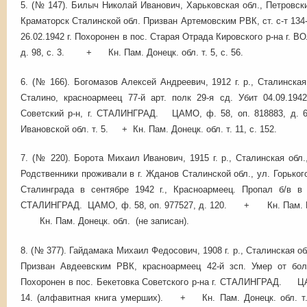
5. (№ 147). Билыч Николай Иванович, Харьковская обл., Петровски
Краматорск Сталинской обл. Призван Артемовским РВК, ст. с-т 134-й 
26.02.1942 г. Похоронен в пос. Старая Отрада Кировского р-на г. 
д. 98, с. 3. + Кн. Пам. Донецк. обл. т. 5, с. 56.
6. (№ 166). Богомазов Алексей Андреевич, 1912 г. р., Сталинска
Сталино, красноармеец 77-й арт. полк 29-я сд. Убит 04.09.194
Советский р-н, г. СТАЛИНГРАД. ЦАМО, ф. 58, оп. 81888
Ивановской обл. т. 5. + Кн. Пам. Донецк. обл. т. 11, с. 152.
7. (№ 220). Борота Михаил Иванович, 1915 г. р., Сталинская обл.,
Родственники проживали в г. Жданов Сталинской обл., ул. Горько
Сталинграда в сентябре 1942 г., Красноармеец. Пропал б/в в о
СТАЛИНГРАД. ЦАМО, ф. 58, оп. 977527, д. 120. + Кн. Пам. Во
Кн. Пам. Донецк. обл. (не записан).
8. (№ 377). Гайдамака Михаил Федосович, 1908 г. р., Сталинская об
Призван Авдеевским РВК, красноармеец 42-й зсп. Умер от бол
Похоронен в пос. Бекетовка Советского р-на г. СТАЛИНГРАД. ЦАМО
14. (алфавитная книга умерших). + Кн. Пам. Донецк. обл. т. 7