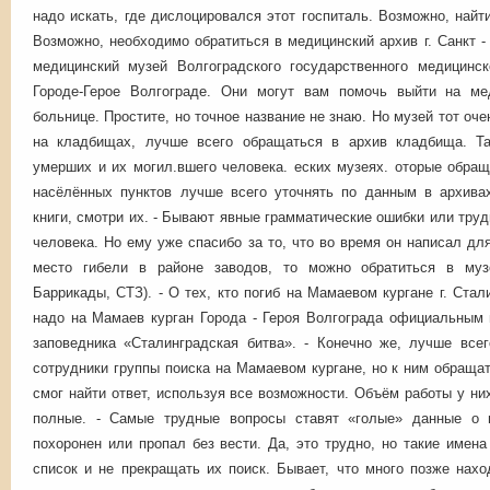
надо искать, где дислоцировался этот госпиталь. Возможно, найт
Возможно, необходимо обратиться в медицинский архив г. Санкт -
медицинский музей Волгоградского государственного медицинск
Городе-Герое Волгограде. Они могут вам помочь выйти на ме
больнице. Простите, но точное название не знаю. Но музей тот оче
на кладбищах, лучше всего обращаться в архив кладбища. Та
умерших и их могил.вшего человека. еских музеях. оторые обра
насёлённых пунктов лучше всего уточнять по данным в архива
книги, смотри их. - Бывают явные грамматические ошибки или тру
человека. Но ему уже спасибо за то, что во время он написал дл
место гибели в районе заводов, то можно обратиться в музе
Баррикады, СТЗ). - О тех, кто погиб на Мамаевом кургане г. Ста
надо на Мамаев курган Города - Героя Волгограда официальным 
заповедника «Сталинградская битва». - Конечно же, лучше все
сотрудники группы поиска на Мамаевом кургане, но к ним обращат
смог найти ответ, используя все возможности. Объём работы у ни
полные. - Самые трудные вопросы ставят «голые» данные о п
похоронен или пропал без вести. Да, это трудно, но такие имен
список и не прекращать их поиск. Бывает, что много позже нах